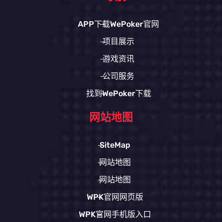
APP下载WePoker官网
项目展示
游戏资讯
公司服务
找到WePoker下载
网站地图
SiteMap
网站地图
网站地图
WPK官网网页版
WPK官网手机版入口