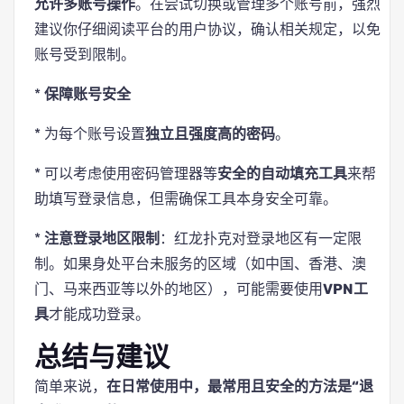
允许多账号操作
。在尝试切换或管理多个账号前，强烈
建议你仔细阅读平台的用户协议，确认相关规定，以免
账号受到限制。
*
保障账号安全
* 为每个账号设置
独立且强度高的密码
。
* 可以考虑使用密码管理器等
安全的自动填充工具
来帮
助填写登录信息，但需确保工具本身安全可靠。
*
注意登录地区限制
：红龙扑克对登录地区有一定限
制。如果身处平台未服务的区域（如中国、香港、澳
门、马来西亚等以外的地区），可能需要使用
VPN工
具
才能成功登录。
总结与建议
简单来说，
在日常使用中，最常用且安全的方法是“退