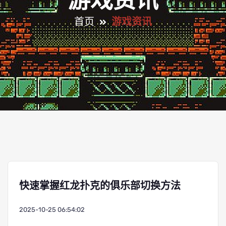
游戏资讯
首页
游戏资讯
快速掌握红龙扑克的俱乐部切换方法
2025-10-25 06:54:02