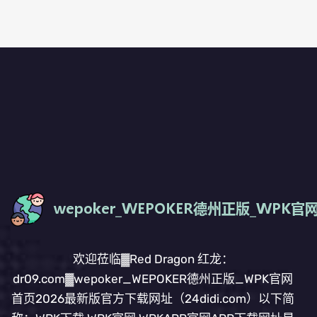
欢迎莅临▓Red Dragon 红龙：
dr09.com▓wepoker_WEPOKER德州正版_WPK官网
首页2026最新版官方下载网址（24didi.com）以下简