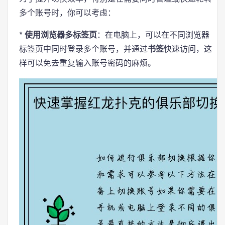
多个账号时，你可以考虑：
*
使用浏览器多标签页
：在电脑上，可以在不同浏览器
标签页中同时登录多个账号，并通过
书签
快速访问，这
样可以免去重复输入账号密码的麻烦。