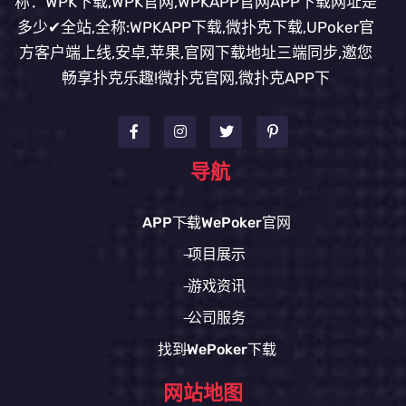
称：WPK下载,WPK官网,WPKAPP官网APP下载网址是
多少✔全站,全称:WPKAPP下载,微扑克下载,UPoker官
方客户端上线,安卓,苹果,官网下载地址三端同步,邀您
畅享扑克乐趣!微扑克官网,微扑克APP下
导航
APP下载WePoker官网
项目展示
游戏资讯
公司服务
找到WePoker下载
网站地图