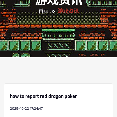
游戏资讯
首页
游戏资讯
how to report red dragon poker
2025-10-22 17:24:47