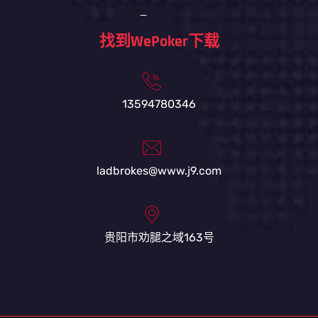
找到WePoker下载
13594780346
ladbrokes@www.j9.com
贵阳市劝腿之域163号