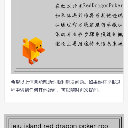
希望以上信息能帮助你顺利解决问题。如果你在举报过
程中遇到任何其他疑问，可以随时再次提问。