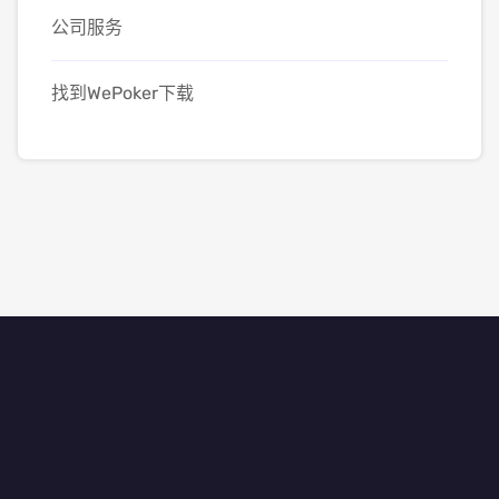
公司服务
找到WePoker下载