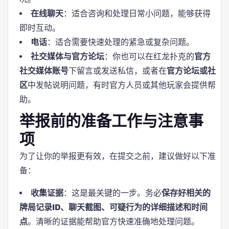
在线聊天
：适合咨询和处理日常小问题，能够获得
即时互动。
电话
：适合需要快速处理的紧急或复杂问题。
社交媒体与官方论坛
：你也可以在红龙扑克的
官方
社交媒体账号
下留言或发送私信，或者在
官方论坛或社
区
中发帖说明问题，有时官方人员或其他玩家会提供帮
助。
举报前的准备工作与注意事
项
为了让你的举报更有效，在提交之前，建议做好以下准
备：
收集证据
：这是最关键的一步。务必
保存好相关的
牌局记录ID、聊天截图、可疑行为的详细描述和时间
点
。清晰的证据能帮助官方快速准确地处理问题。