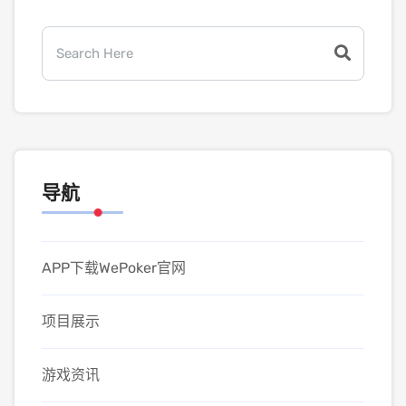
导航
APP下载WePoker官网
项目展示
游戏资讯